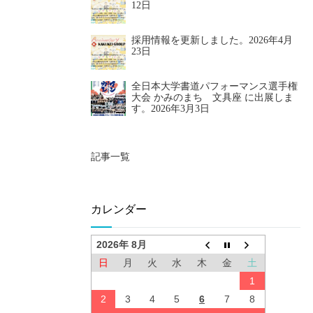
12日
採用情報を更新しました。
2026年4月
23日
全日本大学書道パフォーマンス選手権
大会 かみのまち 文具座 に出展しま
す。
2026年3月3日
記事一覧
カレンダー
2026年 8月
日
月
火
水
木
金
土
1
2
3
4
5
6
7
8