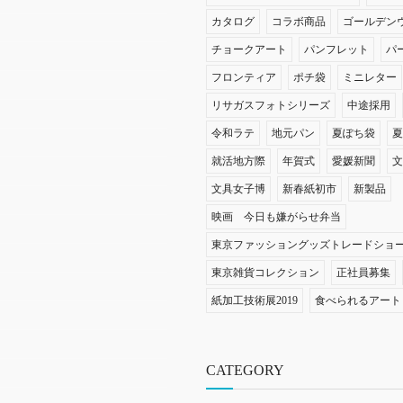
カタログ
コラボ商品
ゴールデン
チョークアート
パンフレット
パ
フロンティア
ポチ袋
ミニレター
リサガスフォトシリーズ
中途採用
令和ラテ
地元パン
夏ぽち袋
就活地方際
年賀式
愛媛新聞
文具女子博
新春紙初市
新製品
映画 今日も嫌がらせ弁当
東京ファッショングッズトレードショ
東京雑貨コレクション
正社員募集
紙加工技術展2019
食べられるアート
CATEGORY