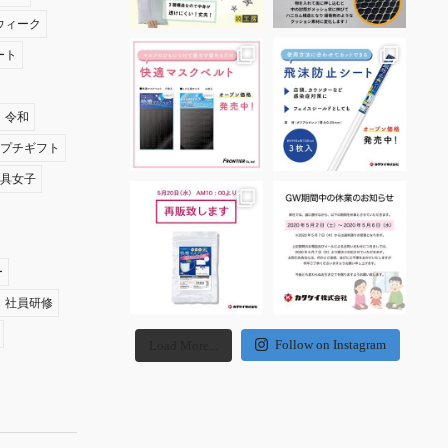
ウィーク
ート
令和
夏プチギフト
文具女子
ー
社員研修
Follow on Instagram
Load More...