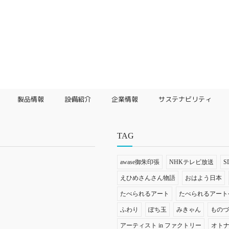
製品情報
設備紹介
企業情報
サステナビリティ
TAG
awase御朱印張
NHKテレビ放送
S
えひめさんさん物語
おはよう日本
たべられるアート
たべられるアート
ふわり
ぽち玉
みきゃん
もの
アーティスト in ファクトリー
オト