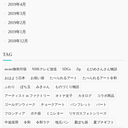
2019年4月
2019年3月
2019年2月
2019年1月
2018年12月
TAG
awase御朱印張
NHKテレビ放送
SDGs
Zip
えひめさんさん物語
おはよう日本
お祝い袋
たべられるアート
たべられるアート令和
ふわり
ぽち玉
みきゃん
ものづくり物語
アーティスト in ファクトリー
オトナ女子
カタログ
コラボ商品
ゴールデンウィーク
チョークアート
パンフレット
パート
フロンティア
ポチ袋
ミニレター
リサガスフォトシリーズ
中途採用
令和
令和ラテ
地元パン
夏ぽち袋
夏プチギフト