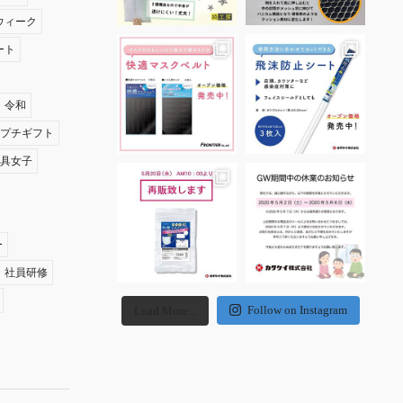
ウィーク
ート
令和
夏プチギフト
文具女子
ー
社員研修
Follow on Instagram
Load More...