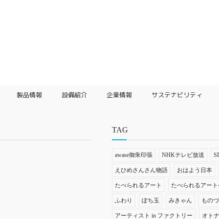
製品情報
設備紹介
企業情報
サステナビリティ
TAG
awase御朱印張
NHKテレビ放送
S
えひめさんさん物語
おはよう日本
たべられるアート
たべられるアート
ふわり
ぽち玉
みきゃん
もの
アーティスト in ファクトリー
オト