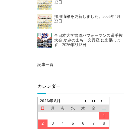
12日
採用情報を更新しました。
2026年4月
23日
全日本大学書道パフォーマンス選手権
大会 かみのまち 文具座 に出展しま
す。
2026年3月3日
記事一覧
カレンダー
2026年 8月
日
月
火
水
木
金
土
1
2
3
4
5
6
7
8