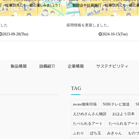
ました
採用情報を更新しました。
2023-09-28(Thu)
2024-10-15(Tue)
製品情報
設備紹介
企業情報
サステナビリティ
TAG
awase御朱印張
NHKテレビ放送
S
えひめさんさん物語
おはよう日本
たべられるアート
たべられるアート
ふわり
ぽち玉
みきゃん
もの