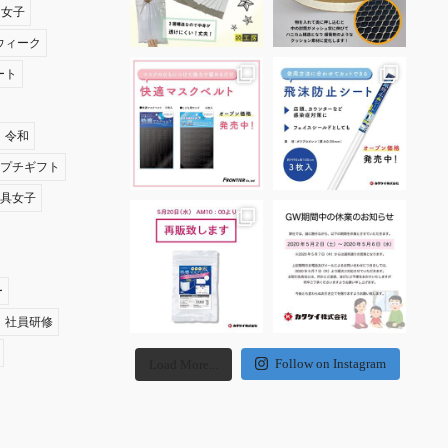
ナ女子
ウィーク
ート
令和
夏プチギフト
文具女子
ー
社員研修
Follow on Instagram
Load More...