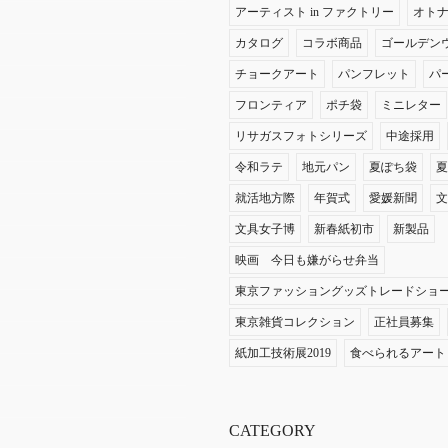
アーティスト in ファクトリー
オト
カタログ
コラボ商品
ゴールデン
チョークアート
パンフレット
パ
フロンティア
ポチ袋
ミニレター
リサガスフォトシリーズ
中途採用
令和ラテ
地元パン
夏ぽち袋
就活地方際
年賀式
愛媛新聞
文具女子博
新春紙初市
新製品
映画 今日も嫌がらせ弁当
東京ファッショングッズトレードショ
東京雑貨コレクション
正社員募集
紙加工技術展2019
食べられるアート
CATEGORY