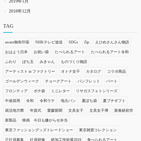
2019年1月
2018年12月
TAG
awase御朱印張
NHKテレビ放送
SDGs
Zip
えひめさんさん物語
おはよう日本
お祝い袋
たべられるアート
たべられるアート令和
ふわり
ぽち玉
みきゃん
ものづくり物語
アーティスト in ファクトリー
オトナ女子
カタログ
コラボ商品
ゴールデンウィーク
チョークアート
パンフレット
パート
フロンティア
ポチ袋
ミニレター
リサガスフォトシリーズ
中途採用
令和
令和ラテ
地元パン
夏ぽち袋
夏プチギフト
就活地方際
年賀式
愛媛新聞
文具女子
文具女子博
新春紙初市
新製品
映画 今日も嫌がらせ弁当
東京ファッショングッズトレードショー
東京雑貨コレクション
正社員募集
社員研修
紙加工技術展2019
食べられるアート