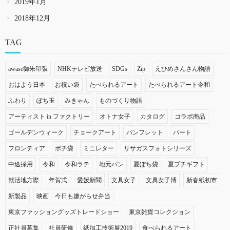
2019年1月
2018年12月
TAG
awase御朱印張
NHKテレビ放送
SDGs
Zip
えひめさんさん物語
おはよう日本
お祝い袋
たべられるアート
たべられるアート令和
ふわり
ぽち玉
みきゃん
ものづくり物語
アーティスト in ファクトリー
オトナ女子
カタログ
コラボ商品
ゴールデンウィーク
チョークアート
パンフレット
パート
フロンティア
ポチ袋
ミニレター
リサガスフォトシリーズ
中途採用
令和
令和ラテ
地元パン
夏ぽち袋
夏プチギフト
就活地方際
年賀式
愛媛新聞
文具女子
文具女子博
新春紙初市
新製品
映画 今日も嫌がらせ弁当
東京ファッショングッズトレードショー
東京雑貨コレクション
正社員募集
社員研修
紙加工技術展2019
食べられるアート