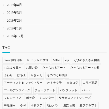
2019年4月
2019年3月
2019年2月
2019年1月
2018年12月
TAG
awase御朱印張
NHKテレビ放送
SDGs
Zip
えひめさんさん物語
おはよう日本
お祝い袋
たべられるアート
たべられるアート令和
ふわり
ぽち玉
みきゃん
ものづくり物語
アーティスト in ファクトリー
オトナ女子
カタログ
コラボ商品
ゴールデンウィーク
チョークアート
パンフレット
パート
フロンティア
ポチ袋
ミニレター
リサガスフォトシリーズ
中途採用
令和
令和ラテ
地元パン
夏ぽち袋
夏プチギフト