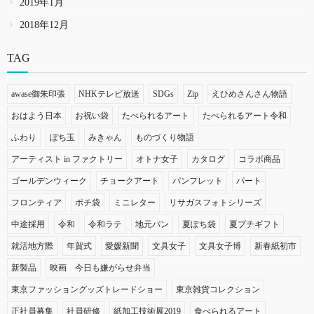
2019年1月
2018年12月
TAG
awase御朱印張
NHKテレビ放送
SDGs
Zip
えひめさんさん物語
おはよう日本
お祝い袋
たべられるアート
たべられるアート令和
ふわり
ぽち玉
みきゃん
ものづくり物語
アーティスト in ファクトリー
オトナ女子
カタログ
コラボ商品
ゴールデンウィーク
チョークアート
パンフレット
パート
フロンティア
ポチ袋
ミニレター
リサガスフォトシリーズ
中途採用
令和
令和ラテ
地元パン
夏ぽち袋
夏プチギフト
就活地方際
年賀式
愛媛新聞
文具女子
文具女子博
新春紙初市
新製品
映画 今日も嫌がらせ弁当
東京ファッショングッズトレードショー
東京雑貨コレクション
正社員募集
社員研修
紙加工技術展2019
食べられるアート