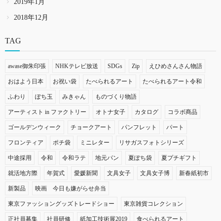
2019年1月
2018年12月
TAG
awase御朱印張
NHKテレビ放送
SDGs
Zip
えひめさんさん物語
おはよう日本
お祝い袋
たべられるアート
たべられるアート令和
ふわり
ぽち玉
みきゃん
ものづくり物語
アーティスト in ファクトリー
オトナ女子
カタログ
コラボ商品
ゴールデンウィーク
チョークアート
パンフレット
パート
フロンティア
ポチ袋
ミニレター
リサガスフォトシリーズ
中途採用
令和
令和ラテ
地元パン
夏ぽち袋
夏プチギフト
就活地方際
年賀式
愛媛新聞
文具女子
文具女子博
新春紙初市
新製品
映画 今日も嫌がらせ弁当
東京ファッショングッズトレードショー
東京雑貨コレクション
正社員募集
社員研修
紙加工技術展2019
食べられるアート