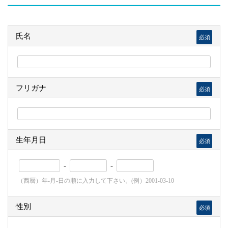
氏名
必須
フリガナ
必須
生年月日
必須
-
-
（西暦）年-月-日の順に入力して下さい。(例）2001-03-10
性別
必須