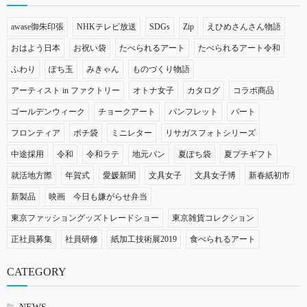
awase御朱印張
NHKテレビ放送
SDGs
Zip
えひめさんさん物語
おはよう日本
お祝い袋
たべられるアート
たべられるアート令和
ふわり
ぽち玉
みきゃん
ものづくり物語
アーティスト in ファクトリー
オトナ女子
カタログ
コラボ商品
ゴールデンウィーク
チョークアート
パンフレット
パート
フロンティア
ポチ袋
ミニレター
リサガスフォトシリーズ
中途採用
令和
令和ラテ
地元パン
夏ぽち袋
夏プチギフト
就活地方際
年賀式
愛媛新聞
文具女子
文具女子博
新春紙初市
新製品
映画 今日も嫌がらせ弁当
東京ファッショングッズトレードショー
東京雑貨コレクション
正社員募集
社員研修
紙加工技術展2019
食べられるアート
CATEGORY