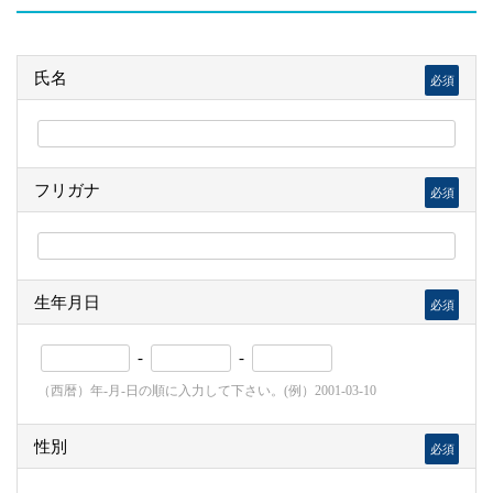
氏名
必須
フリガナ
必須
生年月日
必須
-
-
（西暦）年-月-日の順に入力して下さい。(例）2001-03-10
性別
必須