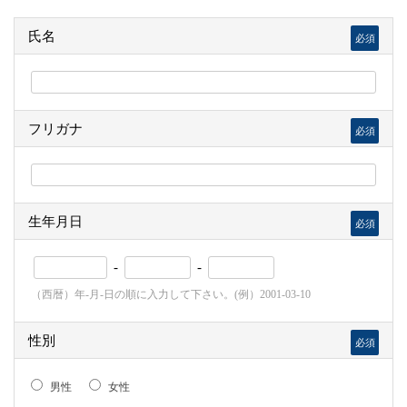
氏名
必須
フリガナ
必須
生年月日
必須
-
-
（西暦）年-月-日の順に入力して下さい。(例）2001-03-10
性別
必須
男性
女性