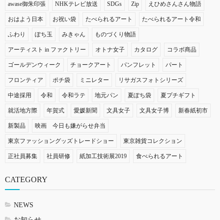
awase御朱印張
NHKテレビ放送
SDGs
Zip
えひめさんさん物語
おはよう日本
お祝い袋
たべられるアート
たべられるアート令和
ふわり
ぽち玉
みきゃん
ものづくり物語
アーティスト in ファクトリー
オトナ女子
カタログ
コラボ商品
ゴールデンウィーク
チョークアート
パンフレット
パート
フロンティア
ポチ袋
ミニレター
リサガスフォトシリーズ
中途採用
令和
令和ラテ
地元パン
夏ぽち袋
夏プチギフト
就活地方際
年賀式
愛媛新聞
文具女子
文具女子博
新春紙初市
新製品
映画 今日も嫌がらせ弁当
東京ファッショングッズトレードショー
東京雑貨コレクション
正社員募集
社員研修
紙加工技術展2019
食べられるアート
CATEGORY
NEWS
お知らせ