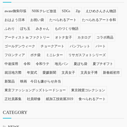
awase御朱印張
NHKテレビ放送
SDGs
Zip
えひめさんさん物語
おはよう日本
お祝い袋
たべられるアート
たべられるアート令和
ふわり
ぽち玉
みきゃん
ものづくり物語
アーティスト in ファクトリー
オトナ女子
カタログ
コラボ商品
ゴールデンウィーク
チョークアート
パンフレット
パート
フロンティア
ポチ袋
ミニレター
リサガスフォトシリーズ
中途採用
令和
令和ラテ
地元パン
夏ぽち袋
夏プチギフト
就活地方際
年賀式
愛媛新聞
文具女子
文具女子博
新春紙初市
新製品
映画 今日も嫌がらせ弁当
東京ファッショングッズトレードショー
東京雑貨コレクション
正社員募集
社員研修
紙加工技術展2019
食べられるアート
CATEGORY