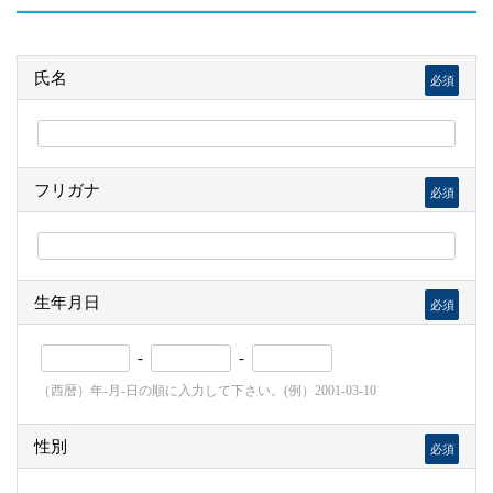
氏名
必須
フリガナ
必須
生年月日
必須
-
-
（西暦）年-月-日の順に入力して下さい。(例）2001-03-10
性別
必須