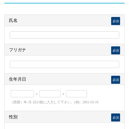
氏名
必須
フリガナ
必須
生年月日
必須
-
-
（西暦）年-月-日の順に入力して下さい。(例）2001-03-10
性別
必須