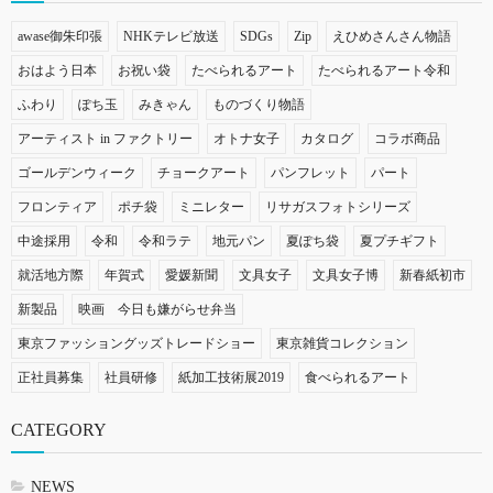
awase御朱印張
NHKテレビ放送
SDGs
Zip
えひめさんさん物語
おはよう日本
お祝い袋
たべられるアート
たべられるアート令和
ふわり
ぽち玉
みきゃん
ものづくり物語
アーティスト in ファクトリー
オトナ女子
カタログ
コラボ商品
ゴールデンウィーク
チョークアート
パンフレット
パート
フロンティア
ポチ袋
ミニレター
リサガスフォトシリーズ
中途採用
令和
令和ラテ
地元パン
夏ぽち袋
夏プチギフト
就活地方際
年賀式
愛媛新聞
文具女子
文具女子博
新春紙初市
新製品
映画 今日も嫌がらせ弁当
東京ファッショングッズトレードショー
東京雑貨コレクション
正社員募集
社員研修
紙加工技術展2019
食べられるアート
CATEGORY
NEWS