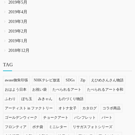
2019年5月
2019年4月
2019年3月
2019年2月
2019年1月
2018年12月
TAG
awase御朱印張
NHKテレビ放送
SDGs
Zip
えひめさんさん物語
おはよう日本
お祝い袋
たべられるアート
たべられるアート令和
ふわり
ぽち玉
みきゃん
ものづくり物語
アーティスト in ファクトリー
オトナ女子
カタログ
コラボ商品
ゴールデンウィーク
チョークアート
パンフレット
パート
フロンティア
ポチ袋
ミニレター
リサガスフォトシリーズ