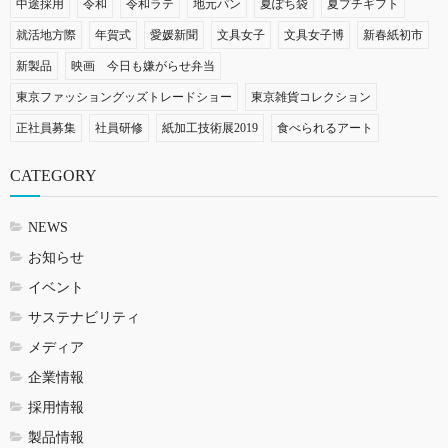
中途採用
令和
令和ラテ
地元パン
夏ぽち袋
夏プチギフト
就活地方際
年賀式
愛媛新聞
文具女子
文具女子博
新春紙初市
新製品
映画 今日も嫌がらせ弁当
東京ファッショングッズトレードショー
東京雑貨コレクション
正社員募集
社員研修
紙加工技術展2019
食べられるアート
CATEGORY
NEWS
お知らせ
イベント
サステナビリティ
メディア
企業情報
採用情報
製品情報