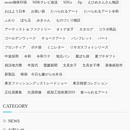
awase御朱印張
NHKテレビ放送
SDGs
Zip
えひめさんさん物語
おはよう日本
お祝い袋
たべられるアート
たべられるアート令和
ふわり
ぽち玉
みきゃん
ものづくり物語
アーティスト in ファクトリー
オトナ女子
カタログ
コラボ商品
ゴールデンウィーク
チョークアート
パンフレット
パート
フロンティア
ポチ袋
ミニレター
リサガスフォトシリーズ
中途採用
令和
令和ラテ
地元パン
夏ぽち袋
夏プチギフト
就活地方際
年賀式
愛媛新聞
文具女子
文具女子博
新春紙初市
新製品
映画 今日も嫌がらせ弁当
東京ファッショングッズトレードショー
東京雑貨コレクション
正社員募集
社員研修
紙加工技術展2019
食べられるアート
CATEGORY
NEWS
お知らせ