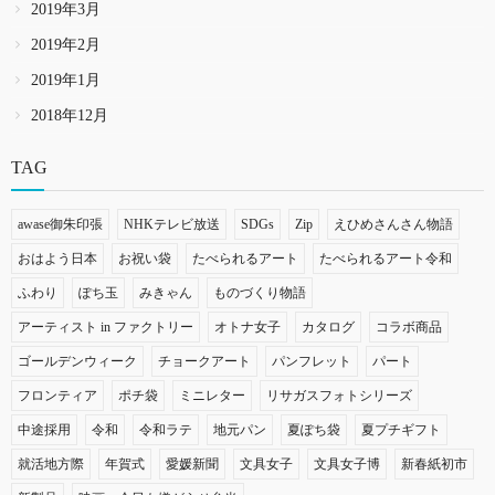
2019年3月
2019年2月
2019年1月
2018年12月
TAG
awase御朱印張
NHKテレビ放送
SDGs
Zip
えひめさんさん物語
おはよう日本
お祝い袋
たべられるアート
たべられるアート令和
ふわり
ぽち玉
みきゃん
ものづくり物語
アーティスト in ファクトリー
オトナ女子
カタログ
コラボ商品
ゴールデンウィーク
チョークアート
パンフレット
パート
フロンティア
ポチ袋
ミニレター
リサガスフォトシリーズ
中途採用
令和
令和ラテ
地元パン
夏ぽち袋
夏プチギフト
就活地方際
年賀式
愛媛新聞
文具女子
文具女子博
新春紙初市