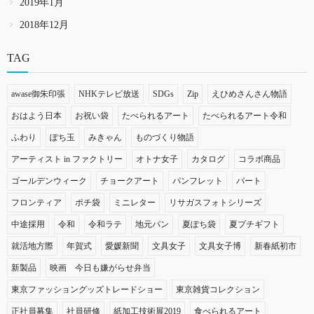
2019年1月
2018年12月
TAG
awase御朱印張
NHKテレビ放送
SDGs
Zip
えひめさんさん物語
おはよう日本
お祝い袋
たべられるアート
たべられるアート令和
ふわり
ぽち玉
みきゃん
ものづくり物語
アーティスト in ファクトリー
オトナ女子
カタログ
コラボ商品
ゴールデンウィーク
チョークアート
パンフレット
パート
フロンティア
ポチ袋
ミニレター
リサガスフォトシリーズ
中途採用
令和
令和ラテ
地元パン
夏ぽち袋
夏プチギフト
就活地方際
年賀式
愛媛新聞
文具女子
文具女子博
新春紙初市
新製品
映画 今日も嫌がらせ弁当
東京ファッショングッズトレードショー
東京雑貨コレクション
正社員募集
社員研修
紙加工技術展2019
食べられるアート