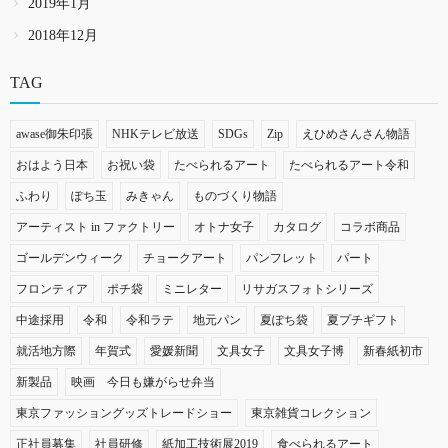
2019年1月
2018年12月
TAG
awase御朱印張
NHKテレビ放送
SDGs
Zip
えひめさんさん物語
おはよう日本
お祝い袋
たべられるアート
たべられるアート令和
ふわり
ぽち玉
みきゃん
ものづくり物語
アーティスト in ファクトリー
オトナ女子
カタログ
コラボ商品
ゴールデンウィーク
チョークアート
パンフレット
パート
フロンティア
ポチ袋
ミニレター
リサガスフォトシリーズ
中途採用
令和
令和ラテ
地元パン
夏ぽち袋
夏プチギフト
就活地方際
年賀式
愛媛新聞
文具女子
文具女子博
新春紙初市
新製品
映画 今日も嫌がらせ弁当
東京ファッショングッズトレードショー
東京雑貨コレクション
正社員募集
社員研修
紙加工技術展2019
食べられるアート