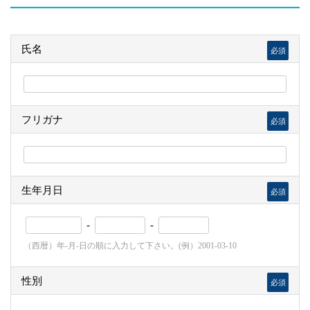
氏名
必須
フリガナ
必須
生年月日
必須
-
-
（西暦）年-月-日の順に入力して下さい。(例）2001-03-10
性別
必須