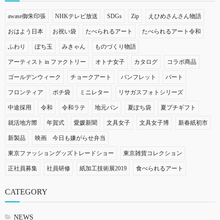
awase御朱印張
NHKテレビ放送
SDGs
Zip
えひめさんさん物語
おはよう日本
お祝い袋
たべられるアート
たべられるアート令和
ふわり
ぽち玉
みきゃん
ものづくり物語
アーティスト in ファクトリー
オトナ女子
カタログ
コラボ商品
ゴールデンウィーク
チョークアート
パンフレット
パート
フロンティア
ポチ袋
ミニレター
リサガスフォトシリーズ
中途採用
令和
令和ラテ
地元パン
夏ぽち袋
夏プチギフト
就活地方際
年賀式
愛媛新聞
文具女子
文具女子博
新春紙初市
新製品
映画 今日も嫌がらせ弁当
東京ファッショングッズトレードショー
東京雑貨コレクション
正社員募集
社員研修
紙加工技術展2019
食べられるアート
CATEGORY
NEWS