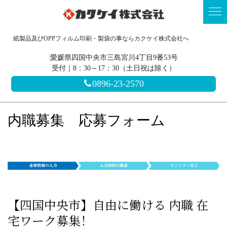
紙製品及びOPPフィルム印刷・製袋の事ならカクケイ株式会社へ
愛媛県四国中央市三島宮川4丁目9番53号
受付｜8：30～17：30（土日祝は除く）
0896-23-2570
内職募集 応募フォーム
【四国中央市】自由に働ける 内職 在
宅ワーク募集！