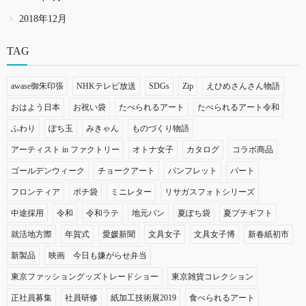
2018年12月
TAG
awase御朱印張
NHKテレビ放送
SDGs
Zip
えひめさんさん物語
おはよう日本
お祝い袋
たべられるアート
たべられるアート令和
ふわり
ぽち玉
みきゃん
ものづくり物語
アーティスト in ファクトリー
オトナ女子
カタログ
コラボ商品
ゴールデンウィーク
チョークアート
パンフレット
パート
フロンティア
ポチ袋
ミニレター
リサガスフォトシリーズ
中途採用
令和
令和ラテ
地元パン
夏ぽち袋
夏プチギフト
就活地方際
年賀式
愛媛新聞
文具女子
文具女子博
新春紙初市
新製品
映画 今日も嫌がらせ弁当
東京ファッショングッズトレードショー
東京雑貨コレクション
正社員募集
社員研修
紙加工技術展2019
食べられるアート