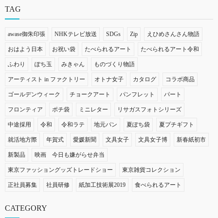
TAG
awase御朱印張
NHKテレビ放送
SDGs
Zip
えひめさんさん物語
おはよう日本
お祝い袋
たべられるアート
たべられるアート令和
ふわり
ぽち玉
みきゃん
ものづくり物語
アーティスト in ファクトリー
オトナ女子
カタログ
コラボ商品
ゴールデンウィーク
チョークアート
パンフレット
パート
フロンティア
ポチ袋
ミニレター
リサガスフォトシリーズ
中途採用
令和
令和ラテ
地元パン
夏ぽち袋
夏プチギフト
就活地方際
年賀式
愛媛新聞
文具女子
文具女子博
新春紙初市
新製品
映画 今日も嫌がらせ弁当
東京ファッショングッズトレードショー
東京雑貨コレクション
正社員募集
社員研修
紙加工技術展2019
食べられるアート
CATEGORY