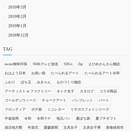
2019年3月
2019年2月
2019年1月
2018年12月
TAG
awase御朱印張
NHKテレビ放送
SDGs
Zip
えひめさんさん物語
おはよう日本
お祝い袋
たべられるアート
たべられるアート令和
ふわり
ぽち玉
みきゃん
ものづくり物語
アーティスト in ファクトリー
オトナ女子
カタログ
コラボ商品
ゴールデンウィーク
チョークアート
パンフレット
パート
フロンティア
ポチ袋
ミニレター
リサガスフォトシリーズ
中途採用
令和
令和ラテ
地元パン
夏ぽち袋
夏プチギフト
就活地方際
年賀式
愛媛新聞
文具女子
文具女子博
新春紙初市