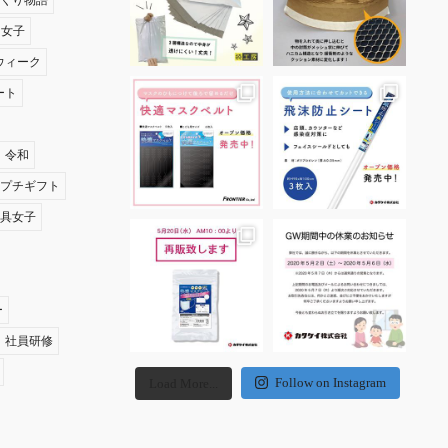
づくり物語
ナ女子
ウィーク
ート
令和
夏プチギフト
文具女子
ー
社員研修
Follow on Instagram
Load More...