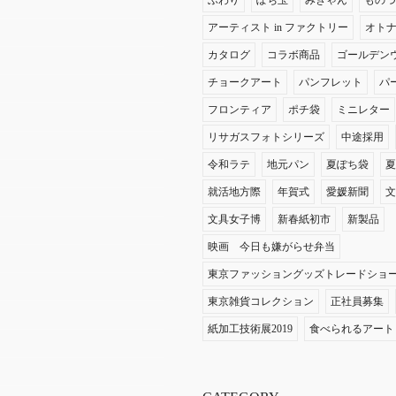
ふわり
ぽち玉
みきゃん
もの
アーティスト in ファクトリー
オト
カタログ
コラボ商品
ゴールデン
チョークアート
パンフレット
パ
フロンティア
ポチ袋
ミニレター
リサガスフォトシリーズ
中途採用
令和ラテ
地元パン
夏ぽち袋
就活地方際
年賀式
愛媛新聞
文具女子博
新春紙初市
新製品
映画 今日も嫌がらせ弁当
東京ファッショングッズトレードショ
東京雑貨コレクション
正社員募集
紙加工技術展2019
食べられるアート