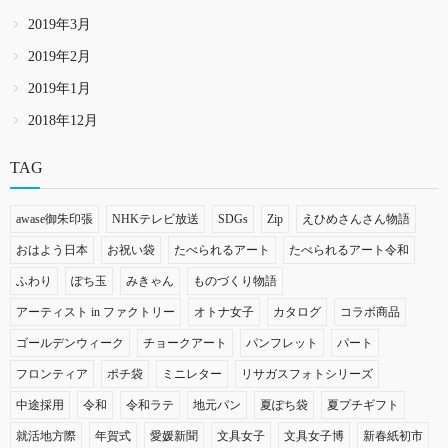
2019年3月
2019年2月
2019年1月
2018年12月
TAG
awase御朱印張
NHKテレビ放送
SDGs
Zip
えひめさんさん物語
おはよう日本
お祝い袋
たべられるアート
たべられるアート令和
ふわり
ぽち玉
みきゃん
ものづくり物語
アーティスト in ファクトリー
オトナ女子
カタログ
コラボ商品
ゴールデンウィーク
チョークアート
パンフレット
パート
フロンティア
ポチ袋
ミニレター
リサガスフォトシリーズ
中途採用
令和
令和ラテ
地元パン
夏ぽち袋
夏プチギフト
就活地方際
年賀式
愛媛新聞
文具女子
文具女子博
新春紙初市