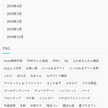
2019年4月
2019年3月
2019年2月
2019年1月
2018年12月
TAG
awase御朱印張
NHKテレビ放送
SDGs
Zip
えひめさんさん物語
おはよう日本
お祝い袋
たべられるアート
たべられるアート令和
ふわり
ぽち玉
みきゃん
ものづくり物語
アーティスト in ファクトリー
オトナ女子
カタログ
コラボ商品
ゴールデンウィーク
チョークアート
パンフレット
パート
フロンティア
ポチ袋
ミニレター
リサガスフォトシリーズ
中途採用
令和
令和ラテ
地元パン
夏ぽち袋
夏プチギフト