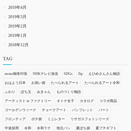
2019年4月
2019年3月
2019年2月
2019年1月
2018年12月
TAG
awase御朱印張
NHKテレビ放送
SDGs
Zip
えひめさんさん物語
おはよう日本
お祝い袋
たべられるアート
たべられるアート令和
ふわり
ぽち玉
みきゃん
ものづくり物語
アーティスト in ファクトリー
オトナ女子
カタログ
コラボ商品
ゴールデンウィーク
チョークアート
パンフレット
パート
フロンティア
ポチ袋
ミニレター
リサガスフォトシリーズ
中途採用
令和
令和ラテ
地元パン
夏ぽち袋
夏プチギフト