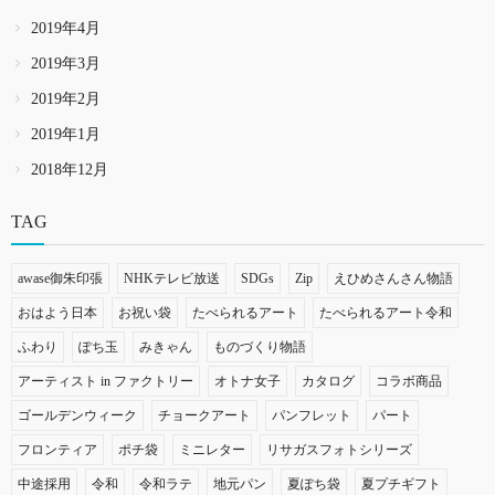
2019年4月
2019年3月
2019年2月
2019年1月
2018年12月
TAG
awase御朱印張
NHKテレビ放送
SDGs
Zip
えひめさんさん物語
おはよう日本
お祝い袋
たべられるアート
たべられるアート令和
ふわり
ぽち玉
みきゃん
ものづくり物語
アーティスト in ファクトリー
オトナ女子
カタログ
コラボ商品
ゴールデンウィーク
チョークアート
パンフレット
パート
フロンティア
ポチ袋
ミニレター
リサガスフォトシリーズ
中途採用
令和
令和ラテ
地元パン
夏ぽち袋
夏プチギフト