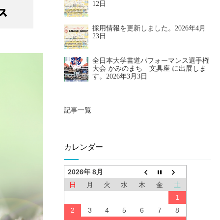
12日
採用情報を更新しました。
2026年4月
23日
全日本大学書道パフォーマンス選手権
大会 かみのまち 文具座 に出展しま
す。
2026年3月3日
記事一覧
カレンダー
2026年 8月
日
月
火
水
木
金
土
1
2
3
4
5
6
7
8